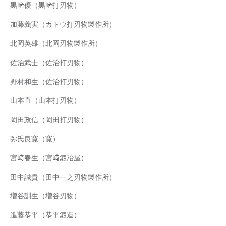
黒﨑優（黒﨑打刃物）
加藤義実（カトウ打刃物製作所）
北岡英雄（北岡刃物製作所）
佐治武士（佐治打刃物）
野村和生（佐治打刃物）
山本直（山本打刃物）
岡田政信（岡田打刃物）
弥氏良寛（寛）
宮﨑春生（宮﨑鍛冶屋）
田中誠貴（田中一之刃物製作所）
増谷訓生（増谷刃物）
進藤恭平（恭平鍛造）