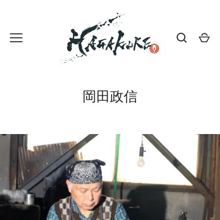
コ
ン
テ
ン
ツ
に
ス
岡田政信
キ
ッ
プ