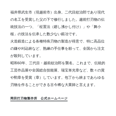
福井県武生市（現越前市）出身。二代目紋治郎であり現代
の名工を受賞した父の下で修行しました。越前打刃物の伝
統技法の一つ、「柾置法（廻し沸かし付け）」や「舞小
槌」の技法を伝承した数少ない鍛冶です。
火造鍛造による各種特殊刃物の製造が得意で、特に高品位
の鎌や刈込鋏など、熟練の手仕事を頼って、全国から注文
が殺到しています。
昭和60年、三代目・越前紋治郎を襲名。これまで、伝統的
工芸作品展や全国総合技能展、瑞宝単光章など、数々の賞
や勲章を受賞（章）しています。包丁から鋏まであらゆる
刃物を作ることができる古今稀な大業師と言えます。
岡田打刃物製作所 公式ホームページ