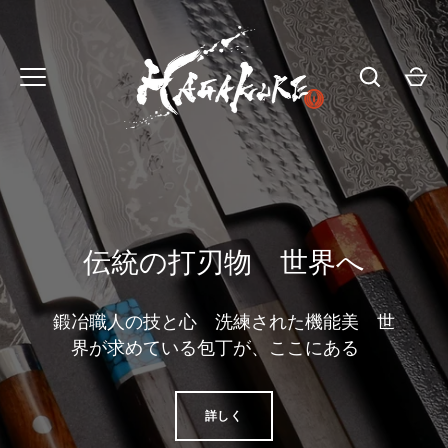
コ
ン
テ
ン
ツ
に
ス
キ
ッ
伝統の打刃物 世界へ
プ
鍛冶職人の技と心 洗練された機能美 世
界が求めている包丁が、ここにある
詳しく