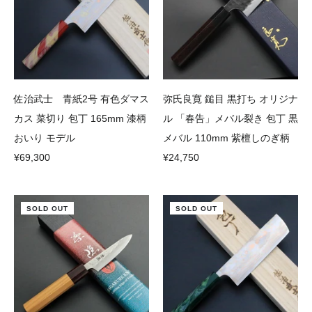
佐治武士 青紙2号 有色ダマス
弥氏良寛 鎚目 黒打ち オリジナ
カス 菜切り 包丁 165mm 漆柄
ル 「春告」メバル裂き 包丁 黒
おいり モデル
メバル 110mm 紫檀しのぎ柄
¥69,300
¥24,750
SOLD OUT
SOLD OUT