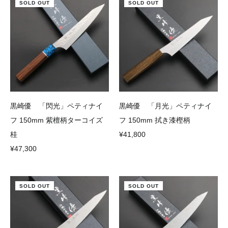
SOLD OUT
SOLD OUT
黒崎優 「閃光」ペティナイ
黒崎優 「月光」ペティナイ
フ 150mm 紫檀柄ターコイズ
フ 150mm 拭き漆樫柄
桂
¥41,800
¥47,300
SOLD OUT
SOLD OUT