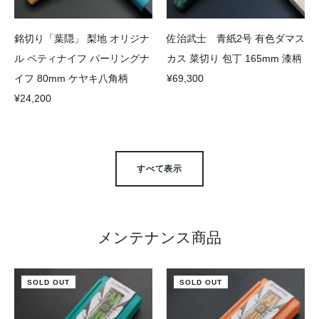
銘切り「葉隠」 梨地 オリジナ
佐治武士 青紙2号 有色ダマス
ル ペティナイフ パーリングナ
カス 菜切り 包丁 165mm 漆柄
イフ 80mm ケヤキ八角柄
¥69,300
¥24,200
すべて表示
メンテナンス商品
SOLD OUT
SOLD OUT