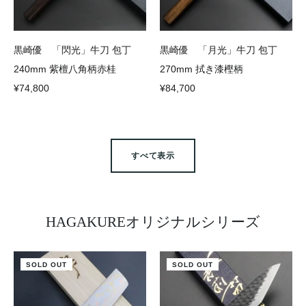
黒崎優 「閃光」牛刀 包丁
黒崎優 「月光」牛刀 包丁
240mm 紫檀八角柄赤桂
270mm 拭き漆樫柄
¥74,800
¥84,700
すべて表示
HAGAKUREオリジナルシリーズ
SOLD OUT
SOLD OUT