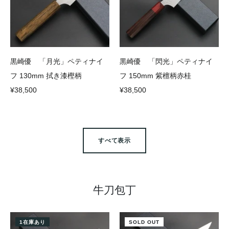
黒崎優 「月光」ペティナイ
黒崎優 「閃光」ペティナイ
フ 130mm 拭き漆樫柄
フ 150mm 紫檀柄赤桂
¥38,500
¥38,500
すべて表示
牛刀包丁
1在庫あり
SOLD OUT