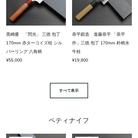
黒崎優 「閃光」 三徳 包丁
恭平鍛造 進藤恭平 「恭平
170mm 赤ターコイズ桂 シル
作」三徳 包丁 170mm 朴柄水
バーリング 八角柄
牛桂
¥55,000
¥19,800
すべて表示
ペティナイフ